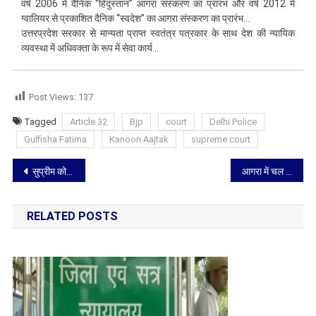
वर्ष 2006 में दैनिक “हिंदुस्तान” आगरा संस्करण का प्रारभ और वर्ष 2012 में
ग्वालियर से प्रकाशित दैनिक “स्वदेश” का आगरा संस्करण का प्रारंभ…
उत्तरप्रदेश सरकार से मान्यता प्राप्त स्वतंत्र पत्रकार के साथ देश की न्यायिक
व्यवस्था में अधिवक्ता के रूप में सेवा कार्य…
Post Views:
137
Tagged
Article 32
Bjp
court
Delhi Police
Gulfisha Fatima
Kanoon Aajtak
supreme court
Post
सुप्रीम कोर्ट ने बलात्कार और यौन उत्पीड़न मामले में प्रज्वल रेवन्ना की जमानत याचिका की खारिज
आगरा में चल रहे कंगना रनौत के मामले में मंगलवार को होगी बहस
navigation
RELATED POSTS