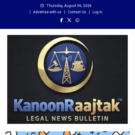
Skip
Thursday, August 06, 2026
to
Advertise with us
Contact Us
Log In
content
कानून राजतक