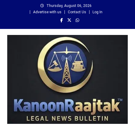
Skip
Thursday, August 06, 2026
to
Advertise with us
Contact Us
Log In
content
कानून राजतक