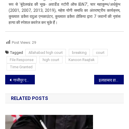
रूप से 'बुंदेलखंड की भूख- अवार्डेड स्टोरी ऑफ IBN7', चार महाकुम्भ/अर्धकुंभ
(2001, 2007, 2013, 2019), महेश योगी समाधि का अंतराष्ट्रीय कार्यक्रम,
कुख्यात डकैत ददुआ एनकाउंटर, कुख्यात डकैत ठोकिया द्वारा 7 जवानों की नृशंस
हत्या की स्पेशल कवरेज कर चुके हैं।
Post Views:
29
Tagged
Allahabad high court
breaking
court
File Response
high court
Kanoon Raajtak
Time Granted
Post
गाजीपुर एनकाउंटर में मारे गए आरोपी के भाई ने ध्वस्तीकरण नोटिस को इलाहाबाद हाईकोर्ट में दी चुनौती, एसडीएम के आदेश को रद्द करने की मांग
इलाहाबाद हाईकोर्ट ने अधिवक्ता जागृति शुक्ला मौत मामले में दिए न्यायिक जांच के आदेश, डॉक्टरों और वकीलों को हड़ताल खत्म करने के निर्देश
navigation
RELATED POSTS