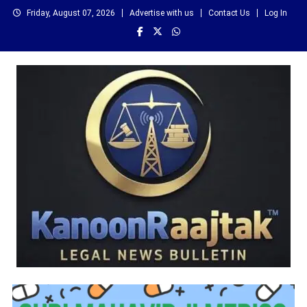
Skip
Friday, August 07, 2026
Advertise with us
Contact Us
Log In
to
content
कानून राजतक