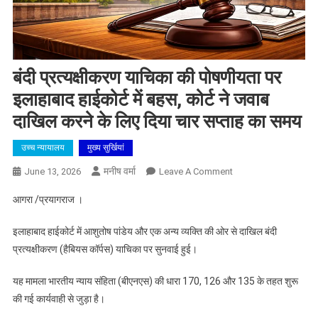
बंदी प्रत्यक्षीकरण याचिका की पोषणीयता पर
इलाहाबाद हाईकोर्ट में बहस, कोर्ट ने जवाब
दाखिल करने के लिए दिया चार सप्ताह का समय
उच्च न्यायालय
मुख्य सुर्खियां
मनीष वर्मा
On
June 13, 2026
Leave A Comment
बंदी
आगरा /प्रयागराज ।
प्रत्यक्षीकरण
याचिका
इलाहाबाद हाईकोर्ट में आशुतोष पांडेय और एक अन्य व्यक्ति की ओर से दाखिल बंदी
की
प्रत्यक्षीकरण (हैबियस कॉर्पस) याचिका पर सुनवाई हुई।
पोषणीयता
पर
यह मामला भारतीय न्याय संहिता (बीएनएस) की धारा 170, 126 और 135 के तहत शुरू
इलाहाबाद
की गई कार्यवाही से जुड़ा है।
हाईकोर्ट
में