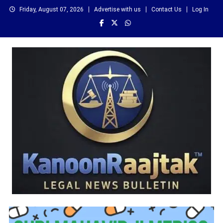
Skip
Friday, August 07, 2026
Advertise with us
Contact Us
Log In
to
content
कानून राजतक