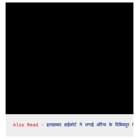
अंक
देकर
उत्तीर्ण
किया
Also Read - 
इलाहाबाद हाईकोर्ट ने लगाई औरैया के दिबियापुर म