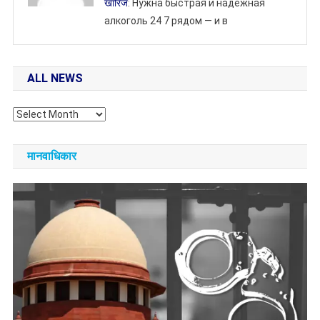
खारिज
: Нужна быстрая и надежная
алкоголь 24 7 рядом — и в
ALL NEWS
All
NEWS
मानवाधिकार