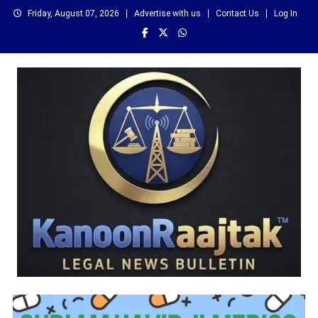
Skip
Friday, August 07, 2026
Advertise with us
Contact Us
Log In
to
content
कानून राजतक