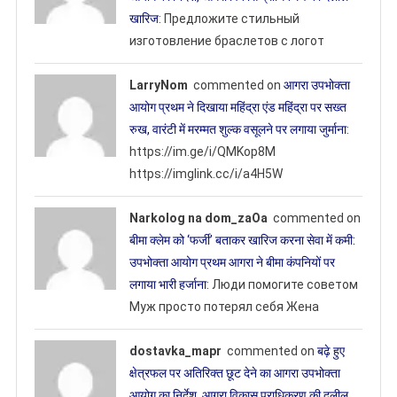
खारिज
: Предложите стильный
изготовление браслетов с логот
LarryNom
commented on
आगरा उपभोक्ता
आयोग प्रथम ने दिखाया महिंद्रा एंड महिंद्रा पर सख्त
रुख, वारंटी में मरम्मत शुल्क वसूलने पर लगाया जुर्माना
:
https://im.ge/i/QMKop8M
https://imglink.cc/i/a4H5W
Narkolog na dom_zaOa
commented on
बीमा क्लेम को ‘फर्जी’ बताकर खारिज करना सेवा में कमी:
उपभोक्ता आयोग प्रथम आगरा ने बीमा कंपनियों पर
लगाया भारी हर्जाना
: Люди помогите советом
Муж просто потерял себя Жена
dostavka_mapr
commented on
बढ़े हुए
क्षेत्रफल पर अतिरिक्त छूट देने का आगरा उपभोक्ता
आयोग का निर्देश, आगरा विकास प्राधिकरण की दलील