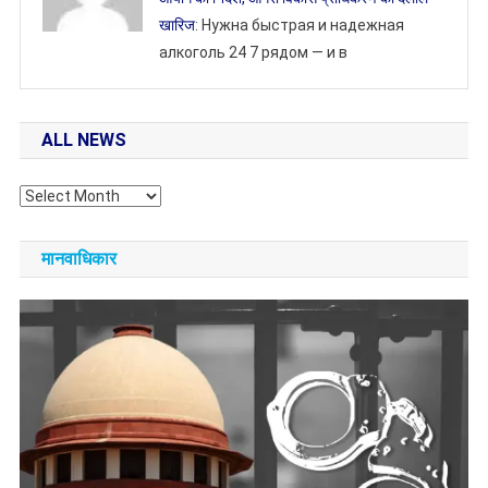
खारिज
: Нужна быстрая и надежная
алкоголь 24 7 рядом — и в
ALL NEWS
All
NEWS
मानवाधिकार