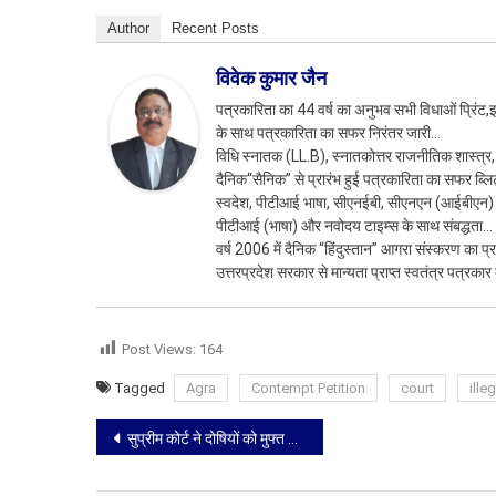
Author
Recent Posts
विवेक कुमार जैन
पत्रकारिता का 44 वर्ष का अनुभव सभी विधाओं प्रिंट,इ
के साथ पत्रकारिता का सफर निरंतर जारी…
विधि स्नातक (LL.B), स्नातकोत्तर राजनीतिक शास्त्र,
दैनिक“सैनिक” से प्रारंभ हुई पत्रकारिता का सफर ब्लि
स्वदेश, पीटीआई भाषा, सीएनईबी, सीएनएन (आईबीएन) से 
पीटीआई (भाषा) और नवोदय टाइम्स के साथ संबद्धता…
वर्ष 2006 में दैनिक “हिंदुस्तान” आगरा संस्करण का प
उत्तरप्रदेश सरकार से मान्यता प्राप्त स्वतंत्र पत्रकार 
Post Views:
164
Tagged
Agra
Contempt Petition
court
ille
Post
सुप्रीम कोर्ट ने दोषियों को मुफ्त और समय पर कानूनी सहायता देने की मांग वाली याचिका पर फैसला किया सुरक्षित
navigation