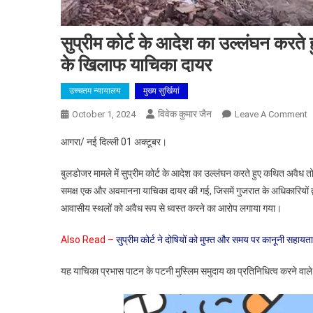
सुप्रीम कोर्ट के आदेश का उल्लंघन करते 
के खिलाफ याचिका दायर
उच्चतम न्यायालय
मुख्य सुर्खियां
विवेक कुमार जैन
O
October 1, 2024
Leave A Comment
सु
आगरा/ नई दिल्ली 01 अक्टूबर।
को
क
बुलडोजर मामले में सुप्रीम कोर्ट के आदेश का उल्लंघन करते हुए कथित अवैध तो
आ
समक्ष एक और अवमानना याचिका दायर की गई, जिसमें गुजरात के अधिकारियों द
क
आवासीय स्थलों को अवैध रूप से ध्वस्त करने का आरोप लगाया गया।
उ
क
Also Read –
सुप्रीम कोर्ट ने दोषियों को मुफ्त और समय पर कानूनी सहायता
हु
ग
यह याचिका प्रभास पाटन के पटनी मुस्लिम समुदाय का प्रतिनिधित्व करने वाले ट
अ
द्व
क