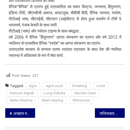
और पत्रकारिता डिप्लोमा की शिक्षा
दैनिक“सैनिक” से प्रारंभ हुई पत्रकारिता का सफर ब्लिट्ज, जनसत्ता, हिंदुस्तान,
इंडिया टीवी, सीएनबीसी आवाज, आउटलुक, बीबीसी हिंदी, दैनिक भास्कर, स्वदेश,
पीटीआई भाषा, सीएनईबी, सीएनएन (आईबीएन) से होता हुआ वतर्मान में टीवी 9
भारतवर्ष, पंजाब केसरी के साथ जारी…
पीटीआई (भाषा) और नवोदय टाइम्स के साथ संबद्धता…
वर्ष 2006 में दैनिक “हिंदुस्तान” आगरा संस्करण का प्रारभ और वर्ष 2012 में
ग्वालियर से प्रकाशित दैनिक “स्वदेश” का आगरा संस्करण का प्रारंभ…
उत्तरप्रदेश सरकार से मान्यता प्राप्त स्वतंत्र पत्रकार के साथ देश की न्यायिक
व्यवस्था में अधिवक्ता के रूप में सेवा कार्य…
Post Views:
237
Tagged
Agra
agra court
breaking
court
Kanoon Aajtak
Long Debate
Murder Case
Neha Sharma
Next Hearing
Witnesses
Post
असहाय महिला का सहारा बना आगरा का उपभोक्ता आयोग प्रथम
गाजियाबाद कोर्ट प्रकरण में बार एसोसिएशन गाजियाबाद ने किया अनिश्चित कालीन हड़ताल का ऐलान ….
navigation