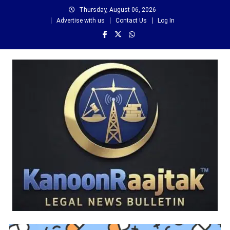
Skip
Thursday, August 06, 2026
to
Advertise with us
Contact Us
Log In
content
कानून राजतक