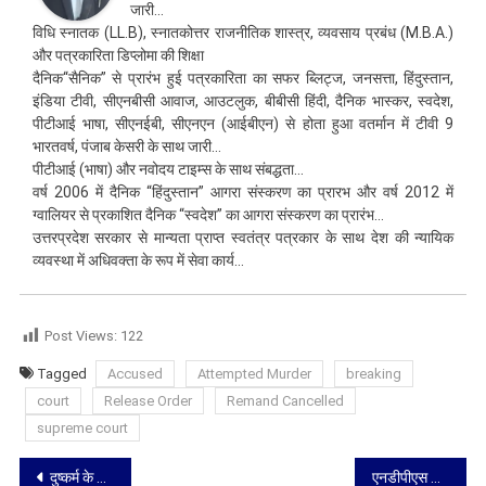
जारी…
विधि स्नातक (LL.B), स्नातकोत्तर राजनीतिक शास्त्र, व्यवसाय प्रबंध (M.B.A.)
और पत्रकारिता डिप्लोमा की शिक्षा
दैनिक“सैनिक” से प्रारंभ हुई पत्रकारिता का सफर ब्लिट्ज, जनसत्ता, हिंदुस्तान,
इंडिया टीवी, सीएनबीसी आवाज, आउटलुक, बीबीसी हिंदी, दैनिक भास्कर, स्वदेश,
पीटीआई भाषा, सीएनईबी, सीएनएन (आईबीएन) से होता हुआ वतर्मान में टीवी 9
भारतवर्ष, पंजाब केसरी के साथ जारी…
पीटीआई (भाषा) और नवोदय टाइम्स के साथ संबद्धता…
वर्ष 2006 में दैनिक “हिंदुस्तान” आगरा संस्करण का प्रारभ और वर्ष 2012 में
ग्वालियर से प्रकाशित दैनिक “स्वदेश” का आगरा संस्करण का प्रारंभ…
उत्तरप्रदेश सरकार से मान्यता प्राप्त स्वतंत्र पत्रकार के साथ देश की न्यायिक
व्यवस्था में अधिवक्ता के रूप में सेवा कार्य…
Post Views:
122
Tagged
Accused
Attempted Murder
breaking
court
Release Order
Remand Cancelled
supreme court
Post
दुष्कर्म के आरोपी की जमानत मंजूर: कोर्ट ने ‘प्रेम संबंध और लेन-देन’ के तर्कों के आधार पर दी रिहाई
एनडीपीएस मामला: अदालत ने दिए सीसीटीवी फुटेज और सीडीआर सुरक्षित रखने के आदेश