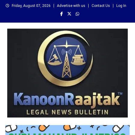
Skip
Friday, August 07, 2026
Advertise with us
Contact Us
Log In
to
content
कानून राजतक